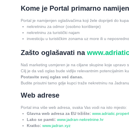
Kome je Portal primarno namije
Portal je namijenjen oglašivačima koji žele doprijeti do kupa
nekretninu za odmor (osobno korištenje)
nekretninu za turistički najam
investiciju u turističkim zonama uz more ili u neposredno
Zašto oglašavati na
www.adriatic
Naš marketing usmjeren je na ciljane skupine koje upravo sad
Cilj je da vaš oglas bude vidljiv relevantnim potencijalnim 
Postavite svoj oglas već danas.
Budite prisutni tamo gdje kupci traže nekretninu na Jadranu
Web adrese
Portal ima više web adresa, svaka Vas vodi na isto mjesto:
Glavna web adresa za EU tržište:
www.adriatic.propert
Lako se pamti:
www.jadran-nekretnine.hr
Kratko:
www.jadran.xyz