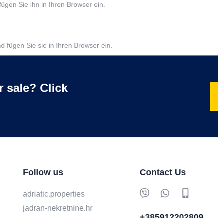
fügen Sie ihn in Ihren Browser ein.
d fügen Sie sie in Ihren Browser ein.
r sale? Click
Follow us
Contact Us
adriatic.properties
jadran-nekretnine.hr
+385912202809