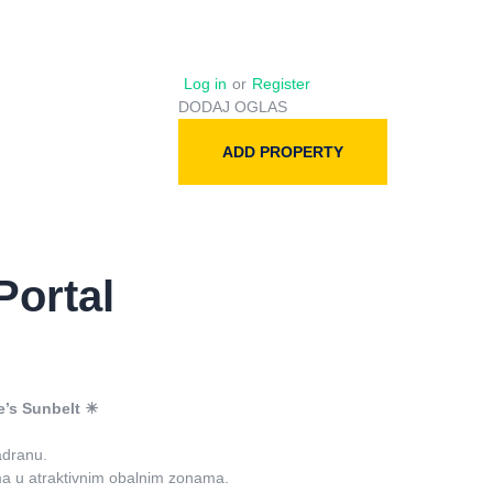
Log in
or
Register
DODAJ OGLAS
ADD PROPERTY
Portal
pe’s Sunbelt ☀
adranu.
ma u atraktivnim obalnim zonama.