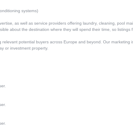
conditioning systems)
vertise, as well as service providers offering laundry, cleaning, pool ma
ble about the destination where they will spend their time, so listings 
ng relevant potential buyers across Europe and beyond. Our marketing i
day or investment property.
ser.
ser.
ser.