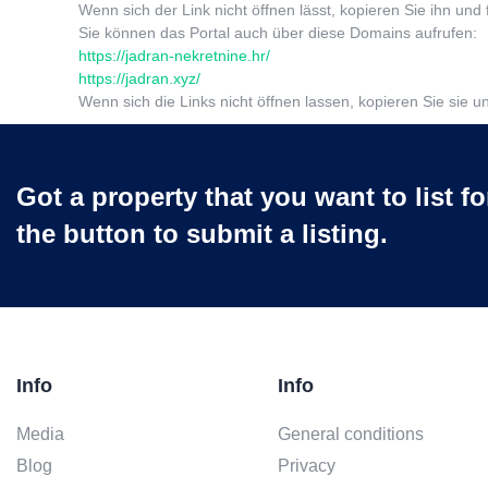
Wenn sich der Link nicht öffnen lässt, kopieren Sie ihn und 
Sie können das Portal auch über diese Domains aufrufen:
https://jadran-nekretnine.hr/
https://jadran.xyz/
Wenn sich die Links nicht öffnen lassen, kopieren Sie sie un
Got a property that you want to list fo
the button to submit a listing.
Info
Info
Media
General conditions
Blog
Privacy