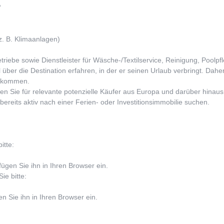
“
z. B. Klimaanlagen)
ebe sowie Dienstleister für Wäsche-/Textilservice, Reinigung, Poolpf
über die Destination erfahren, in der er seinen Urlaub verbringt. Da
llkommen.
n Sie für relevante potenzielle Käufer aus Europa und darüber hinaus s
reits aktiv nach einer Ferien- oder Investitionsimmobilie suchen.
itte:
fügen Sie ihn in Ihren Browser ein.
ie bitte:
en Sie ihn in Ihren Browser ein.