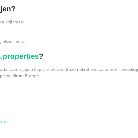
njen?
ca koji traže:
j blizini mora
.properties
?
a razmišljaju o kupnji ili aktivno traže nekretninu za odmor i investicij
kupcima širom Europe.
.
ies